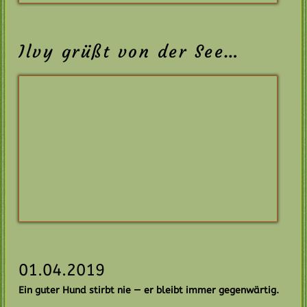
Bella und Charlie
03.02.2019 – Formwert
Den Auftakt in die neue Saison macht diesmal unsere
Charlie.
Sie wird der international bekannten Richterin Hassi
Assenmacher-Feyel zur Beurteilung ihres Formwertes
vorgestellt und wir freuen uns über die Bestnote
vorzüglich.
Herzlichen Dank an die Richterin.