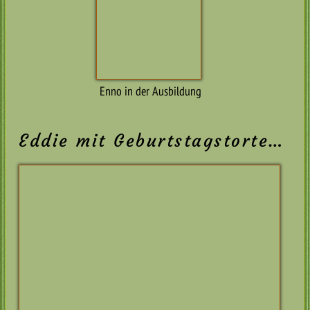
01.04.2019
Ein guter Hund stirbt nie — er bleibt immer gegenwärtig.
Heute hätte meine Stammhündin Kassandra Ex Duria
“Mara” ihren 10. Geburtstag.
Leider ist sie viel zu früh durch einen plötzlich
auftretenden Tumor kurz nach ihrem 4. Geburtstag von
uns gegangen.
Wir werden dich nie vergessen und danken dir für die
schöne gemeinsame Zeit!
Katze Jule kam im selben Jahr wie Mara zu uns und zeigt
heute ihre hundische Prägung im Zusammenleben mit
Maras Nachkommen.