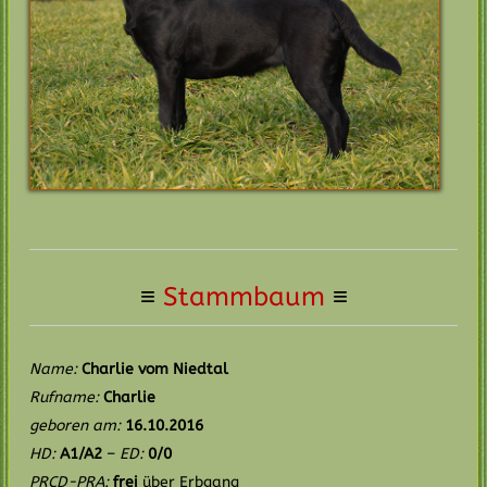
≡
Stammbaum
≡
Name:
Charlie vom Niedtal
Rufname:
Charlie
geboren am:
16.10.2016
HD:
A1/A2
–
ED:
0/0
PRCD-PRA:
frei
über Erbgang