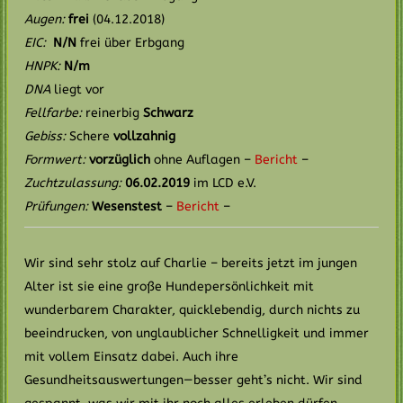
Augen:
frei
(04.12.2018)
EIC:
N/N
frei über Erbgang
HNPK:
N/m
DNA
liegt vor
Fellfarbe:
reinerbig
Schwarz
Gebiss:
Schere
vollzahnig
Formwert:
vorzüglich
ohne Auflagen –
Bericht
–
Zuchtzulassung:
06.02.2019
im LCD e.V.
Prüfungen:
Wesenstest
–
Bericht
–
Wir sind sehr stolz auf Charlie – bereits jetzt im jungen
Alter ist sie eine große Hundepersönlichkeit mit
wunderbarem Charakter, quicklebendig, durch nichts zu
beeindrucken, von unglaublicher Schnelligkeit und immer
mit vollem Einsatz dabei. Auch ihre
Gesundheitsauswertungen—besser geht’s nicht. Wir sind