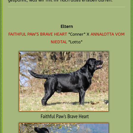
gespannt, was wir mit ihr noch alles erleben dürfen.
Eltern
FAITHFUL PAW’S BRAVE HEART
*Conner* X
ANNALOTTA VOM
NIEDTAL
*Lotta*
Faithful Paw’s Brave Heart