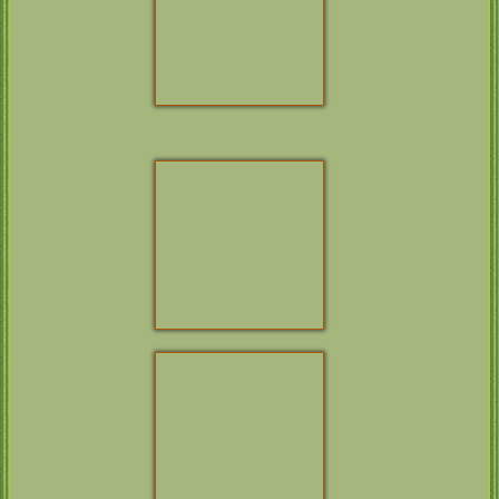
Stammbaum Charlie
CH
CAR­PENNY
ROCK­LEDGE
WAL­POLE
WORD­SMITH OF
ROCK­LEDGE
CAR­PENNY
CIE CH
CAR­
BRAM­BLE
PENNY SCE­
HAWKS­MOORS
NARIO
WEBSTER
CH
CAR­PENNY
WHIST
CH
CAR­PENNY
RUS­TINA
Int CH
FAITH­FUL
CH
WEATHER­TOP
PAW’S BRAVE
EL NINO
CH
FAME­FLAIR
HEART
XXL
CH
FAME­FLAIR
QUICK­STEP
THIE­BORN X –
CH
TWEED­
PRES­SION
LEDUM CRISPY
DUCK
THIE­BORN
MEGGY MAE
THIE­BORN
BOUN­TIFUL
LADY
ROCK­LEDGE
WORD­SMITH OF
CIE CH
CAR­
CAR­PENNY
PENNY SCEN­