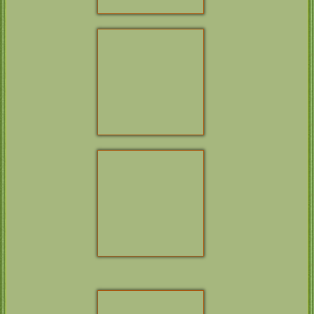
ARIO
CH
CAR­PENNY
A SENSE OF
WHIST
PLEA­SURE’S
CH
EXQUI­SITO’S
INSIDE MAN
DEMA­SIADO
CIB CH
COCO
CAL­IENTE
LOCO’S TEA CUP
CH
MALL­ORN’S
STORM IN A CUP
ANNA­LOTTA VOM
NIED­TAL
LAB TREA­SURE’S
BORN TO BE
Int Multi CH
LAB
WILD
TREA­SURE’S
LAB TREA­SURE’S
ENZO
ALWAYS ON MY
KASSA­NDRA EX
MIND
DURIA
HAM­FORD WIL­
FRED
FIALA EX DURIA
THORN­PROOF
UNLI­MITED
Update: 04.08.2026
Webdesign by:
GriPu-Webfee
– © 2012 –
2026
/ Christel Schütz |
all rights reserved