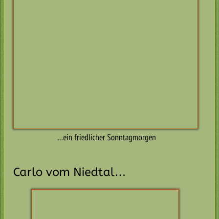
07.08.2018
Nach einer kleinen Auszeit – – geht es wieder weiter.
Zunächst noch der Nachtrag Neuigkeiten Juni /Juli.
Monat Juni
Die Kleinen E-chen sind zu ihren neuen Familien gezogen
und von allen gab es auch schon bisher nur gute
Rückmeldungen und schöne Fotos.