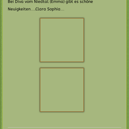
16.10.2018
Happy Birthday !!
Heute feiern wir Charlies 2. Geburtstag !
Wir wünschen Charlie und ihren Geschwistern Luna, Amy,
Senta. Leo, Balu, Carlo, Louis und Crispin,
alles Gute zum Geburtstag und bleibt weiter gesund und
voller Lebensfreude und haltet eure Menschen auf Trab !
27.08.2018
Eddie vom Niedtal…