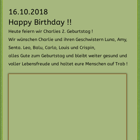
…begleitet Angelo morgens auf dem Schulweg
Earl James vom Niedtal…
…mit Morgenbeute beim Spaziergang
…er erwartet Herrchen in der Dusche
…mit Katze
…mit Katze