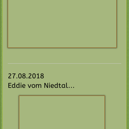
…ein friedlicher Sonntagmorgen
Carlo vom Niedtal…
schickt Urlaubsgrüße aus Tirol
Carlo mit Familie
Eine flotte Truppe beim Training…
Bella v. Niedtal