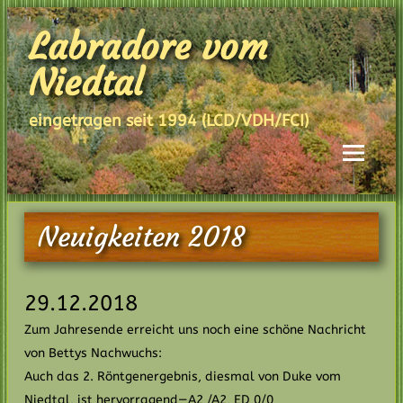
Skip
to
Labradore vom
content
Niedtal
eingetragen seit 1994 (LCD/VDH/FCI)
Neuigkeiten 2018
29.12.2018
Zum Jahresende erreicht uns noch eine schöne Nachricht
von Bettys Nachwuchs:
Auch das 2. Röntgenergebnis, diesmal von Duke vom
Niedtal, ist hervorragend—A2 /A2, ED 0/0