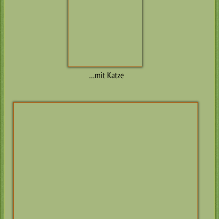
Russi, Kennel Choco Fairy Taly, Russland
Bruno, Kennel Travellins (ein Sohn von Tjottes Deep Purple,
Liilo)