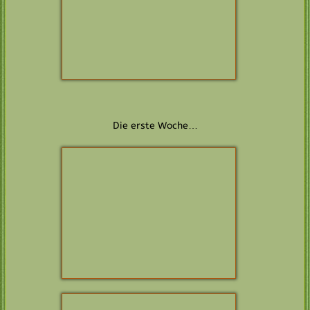
Stammbaum H-Wurf
BISS CH
DICKEN­
DALL BUCK­
STONE THREE
BISS CH
ZIN­
DOG NIGHT
FNDEL LENG­
LENG­LEYS CON­
LEY’S BIG PAPI
SIDER THE LIL­
LIES OF ZIN­
CH
HOFF­MANN’S
FNDEL
STOP AND STARE
CH
ENZO EXCE­
LERO
CH
ZIN­FNDEL
CH
BELL­
TRY NOT TO