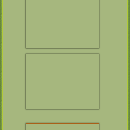
WETHERS THUN­
STARE
DER­LINA BY ZIN­
SUN RAI­DER
FINDEL
BELLA MARE
BISS CH
SAD­DLE­
HILL LATE
BISS CH
DICKEN­
KNIGHT SCRA­
DALL BUCK­
MBLE
STONE THREE
CH
DICKEN­DALL
DOG NIGHT
CH
DICKEN­DALL
PRIN­CESS
BUCK­STONE
PHOEBE
SUZEN
NIRVA­NA’S
DICKEN­DALL
DICKEN­DALL
ZEN MASTER
BUCK­STONE ZEN
IN ROME
AQUA­MARINE –
WAVE MANNA
ROCK­LEDGE
WORD­SMITH OF
CIE CH
CAR­
CAR­PENNY
PENNY SCE­
NARIO
CH
CAR­PENNY
Int CH
FAITH­FUL
WHIST
PAW’S BRAVE
HEART
CH
FAME­FLAIR
XXL
THIE­BORN X –
PRES­SION
THIE­BORN
MEGGY MAE
CHAR­LIE VOM
NIED­TAL
CIE CH
CAR­