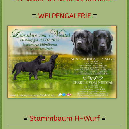
≡
WELPENGALERIE
≡
≡
Stammbaum H-Wurf
≡