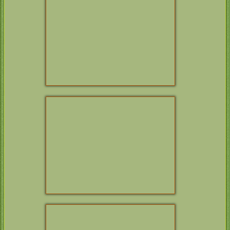
PENNY SCEN­
A SENSE OF
ARIO
PLEA­SURE’S
INSIDE MAN
CIB CH
COCO
ANNA­LOTTA
LOCO’S TEA CUP
VOM NIED­TAL
Int Multi CH
LAB
TREA­SURE’S
KASSA­NDRA EX
ENZO
DURIA
FIALA EX DURIA
Update: 04.08.2026
Webdesign by:
GriPu-Webfee
– © 2012 –
2026
/ Christel Schütz |
all rights reserved