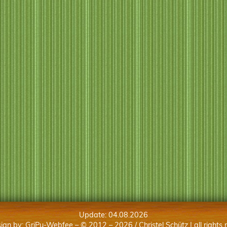
Update: 04.08.2026
ign by:
GriPu-Webfee
– © 2012 –
2026
/ Christel Schütz | all rights