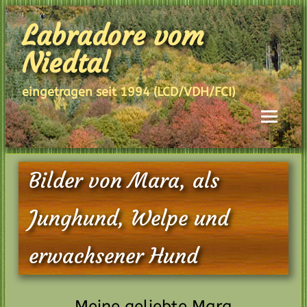
Skip
to
Labradore vom
content
Niedtal
eingetragen seit 1994 (LCD/VDH/FCI)
Bilder von Mara, als
Junghund, Welpe und
erwachsener Hund
Meine geliebte Mara