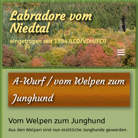
Skip
to
Labradore vom
content
Niedtal
eingetragen seit 1994 (LCD/VDH/FCI)
A-Wurf / vom Welpen zum
Junghund
Vom Welpen zum Junghund
Aus den Welpen sind nun stattliche Junghunde geworden.